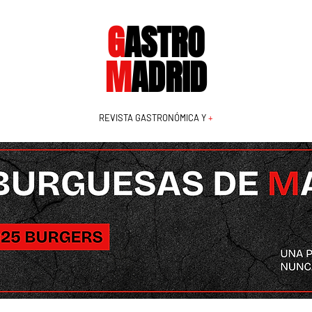
G
ASTRO
M
ADRID
REVISTA GASTRONÓMICA Y
+