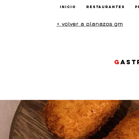
Inicio
Restaurantes
P
< volver a planazos gm
G
ast