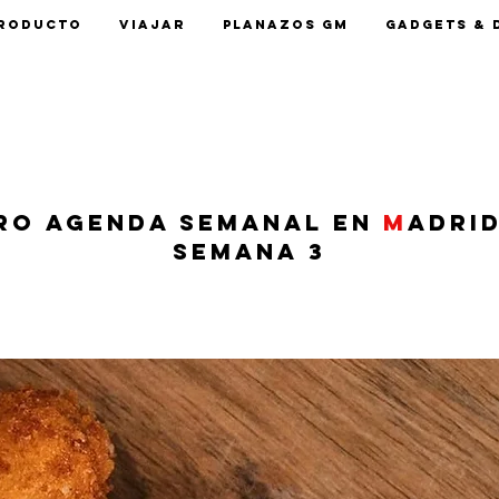
roducto
Viajar
Planazos GM
Gadgets & 
ro agenda semanal en
M
adrid
Semana 3