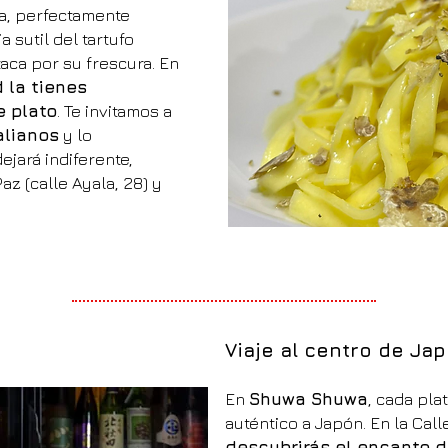
ta, perfectamente
 sutil del tartufo
aca por su frescura. En
d la tienes
e plato
. Te invitamos a
alianos
y lo
ejará indiferente,
z (calle Ayala, 28) y
Viaje al centro de J
En
Shuwa Shuwa
, cada pla
auténtico a Japón. En la Cal
descubrirás el encanto d