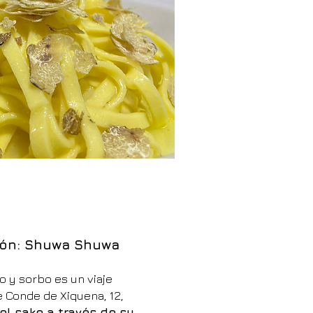
apón: Shuwa Shuwa
to y sorbo es un viaje
le Conde de Xiquena, 12,
el sake a través de su