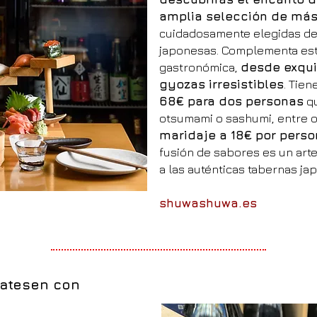
amplia selección de más
cuidadosamente elegidas de
japonesas. Complementa esta
gastronómica,
desde exqui
gyozas irresistibles
. Tie
68€ para dos personas
qu
otsumami o sashumi, entre o
maridaje a 18€ por pers
fusión de sabores es un arte
a las auténticas tabernas jap
shuwashuwa.es
catesen con