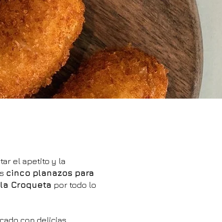
ar el apetito y la
os
cinco planazos para
 la Croqueta
por todo lo
cado con delicias