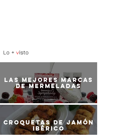
Lo +
v
isto
LaS MEJORES marcas
de mermeladas
Croquetas de jamón
ibérico