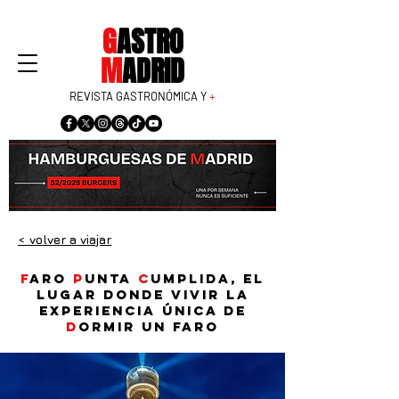
G
ASTRO
M
ADRID
REVISTA GASTRONÓMICA Y
+
< volver a viajar
F
aro
P
unta
C
umplida, el
lugar donde vivir la
experiencia única de
d
ormir un faro