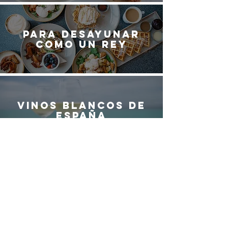
Para desayunar
como un rey
Vinos blancos de
España
¿QUIERES SER
PARTE DEL
EQUIPO DE
G
ASTRO
M
ADRID?