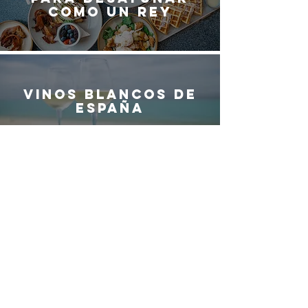
como un rey
Vinos blancos de
España
¿QUIERES SER
PARTE DEL
EQUIPO DE
G
ASTRO
M
ADRID?