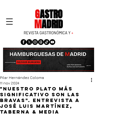
G
ASTRO
M
ADRID
REVISTA GASTRONÓMICA Y
+
Pilar Hernández Coloma
11 nov 2024
"Nuestro plato más
significativo son las
bravas". Entrevista a
José Luis Martínez,
Taberna & Media