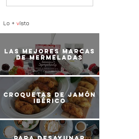
Lo +
v
isto
LaS MEJORES marcas
de mermeladas
Croquetas de jamón
ibérico
Para desayunar