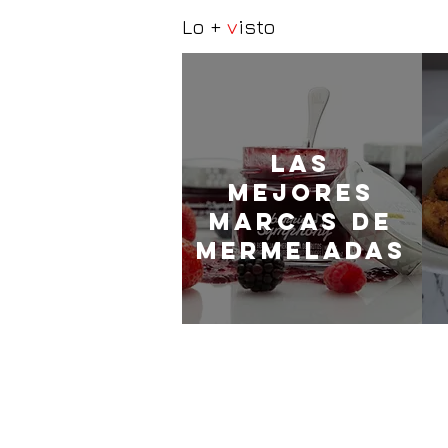
Lo +
v
isto
LaS
MEJORES
marcas de
mermeladas