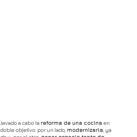
llevado a cabo la 
reforma de una cocina
 en 
oble objetivo: por un lado, 
modernizarla
, ya 
 y, por el otro, 
ganar espacio tanto de 