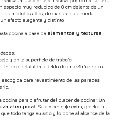
 realizada totalmente a medida, por un carpintero 
 un espacio muy reducido de 8 cm delante de un 
sto de módulos altos, de manera que queda 
un efecto elegante y distinto.
esta cocina a base de 
elementos y texturas
idades: 
bajo y en la superficie de trabajo.
én en el cristal traslúcido de una vitrina retro 
da escogida para revestimiento de las paredes.
ario.
cocina para disfrutar del placer de cocinar. Un 
leza atemporal
. Su almacenaje extra, gracias a 
 que todo tenga su sitio y lo pone al alcance de la 