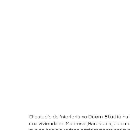
El estudio de interiorismo 
Düem Studio
 ha 
una vivienda en Manresa (Barcelona) con un d
que se había quedado estéticamente anticuada