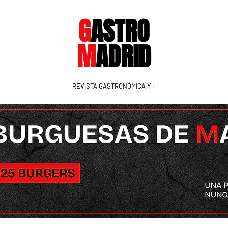
G
ASTRO
M
ADRID
REVISTA GASTRONÓMICA Y
+