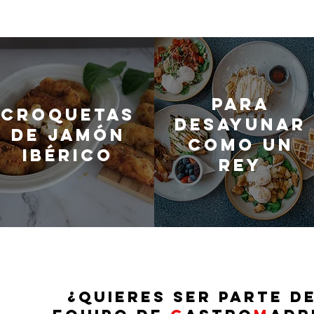
Para
Croquetas
desayunar
de jamón
como un
ibérico
rey
¿QUIERES SER PARTE D