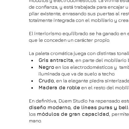
módulos y electrodomésticos. La vitrina está
de confianza, y está trabajada para encajar
pilar existente, enrasando sus puertas al re
totalmente integrada con el mobiliario y crea 
El interiorismo equilibrado se ha ganado en 
que le conceden un carácter propio.
La paleta cromática juega con distintas tonal
Gris antracita
, en parte del mobiliario 
Negro
 en los electrodomésticos y  tambi
iluminada que va de suelo a techo.
Crudo
, en la elegante piedra sinteriza
Madera de roble
 en el resto del mobili
En definitiva, Düem Studio ha repensado esta 
diseño moderno, de líneas puras y bel
los 
módulos de gran capacidad
, permite
mano.