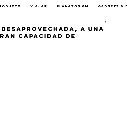
roducto
Viajar
Planazos GM
Gadgets & 
y desaprovechada, a una
gran capacidad de