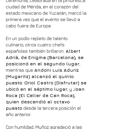
ceremonia, celebrada en la pintoresca
ciudad de Mérida, en el corazón del
estado mexicano de Yucatán, marcó la
primera vez que el evento se llevó a
cabo fuera de Europa.
En un podio repleto de talento
culinario, otros cuatro chefs
españoles también brillaron.
Albert
Adrià, de Enigma (Barcelona), se
posicionó en el segundo lugar
,
mientras que
Andoni Luis Aduriz
(Mugaritz) alcanzó el quinto
puesto
.
Oriol Castro (Disfrutar) se
ubicó en el séptimo lugar
, y J
oan
Roca (El Celler de Can Roca),
quien descendió al octavo
puesto
desde la tercera posición el
año anterior.
Con humildad, Muñoz agradeció a las