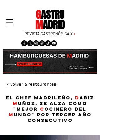
G
ASTRO
M
ADRID
REVISTA GASTRONÓMICA Y
+
< volver a restaurantes
El chef madrileño,
D
abiz
M
uñoz, se alza como
"mejor
c
ocinero del
m
undo" por tercer año
consecutivo