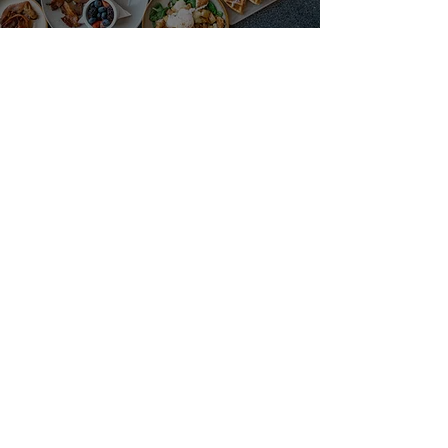
Vinos blancos de
España
¿QUIERES SER
PARTE DEL
EQUIPO DE
G
ASTRO
M
ADRID?
G
ASTRO
M
ADRID