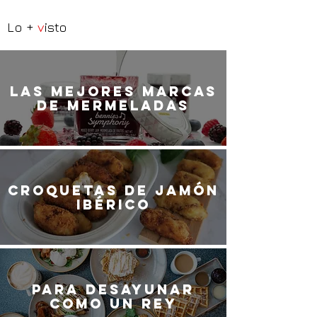
Lo +
v
isto
LaS MEJORES marcas
de mermeladas
Croquetas de jamón
ibérico
Para desayunar
como un rey