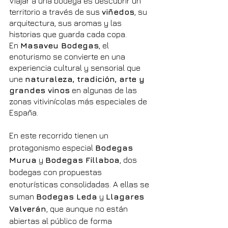
Viajar a una bodega es descubrir un 
territorio a través de sus 
viñedos
, su 
arquitectura, sus aromas y las 
historias que guarda cada copa. 
En 
Masaveu Bodegas
, el 
enoturismo se convierte en una 
experiencia cultural y sensorial que 
une 
naturaleza, tradición, arte y 
grandes vinos
 en algunas de las 
zonas vitivinícolas más especiales de 
España.
En este recorrido tienen un 
protagonismo especial 
Bodegas 
Murua
 y 
Bodegas Fillaboa
, dos 
bodegas con propuestas 
enoturísticas consolidadas. A ellas se 
suman 
Bodegas Leda
 y 
Llagares 
Valverán
, que aunque no están 
abiertas al público de forma 