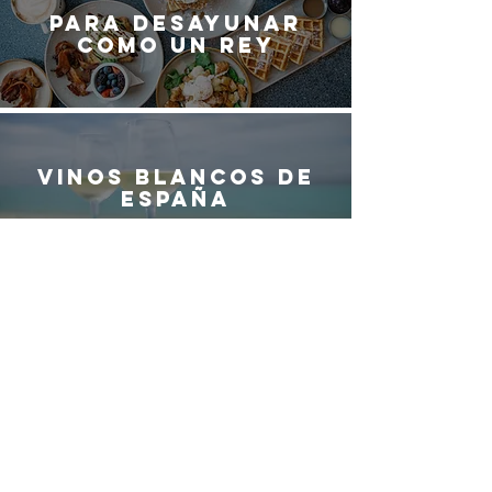
Para desayunar
como un rey
Vinos blancos de
España
¿QUIERES SER
PARTE DEL
EQUIPO DE
G
ASTRO
M
ADRID?