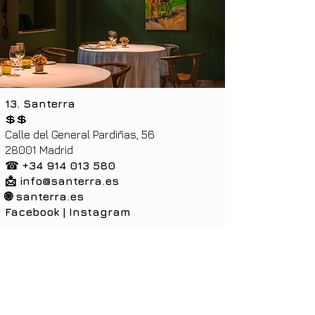
13. Santerra
💲💲
Calle del General Pardiñas, 56
28001 Madrid
☎
+34 914 013 580
📩
info@santerra.es
🌐 santerra.es
Facebook
|
Instagram