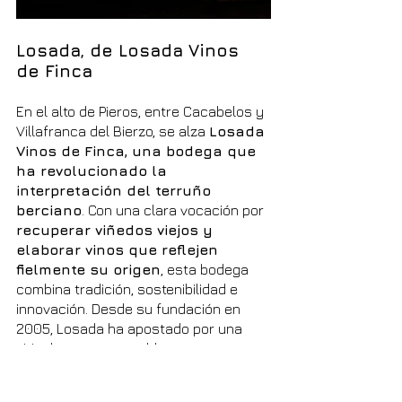
Losada, de Losada Vinos 
de Finca
En el alto de Pieros, entre Cacabelos y 
Villafranca del Bierzo, se alza 
Losada 
Vinos de Finca, una bodega que 
ha revolucionado la 
interpretación del terruño 
berciano
. Con una clara vocación por 
recuperar viñedos viejos y 
elaborar vinos que reflejen 
fielmente su origen
, esta bodega 
combina tradición, sostenibilidad e 
innovación. Desde su fundación en 
2005, Losada ha apostado por una 
viticultura responsable y una 
elaboración respetuosa, centrada en 
el equilibrio natural de cada parcela.