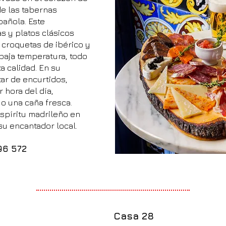
de las tabernas
pañola. Este
s y platos clásicos
 croquetas de ibérico y
 baja temperatura, todo
a calidad. En su
ar de encurtidos,
 hora del día,
 una caña fresca.
espíritu madrileño en
su encantador local.
96 572
Casa 28