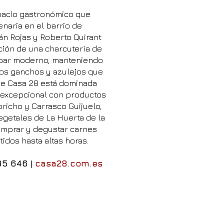
pacio gastronómico que
naria en el barrio de
ián Rojas y Roberto Quirant
ición de una charcutería de
 bar moderno, manteniendo
os ganchos y azulejos que
 de Casa 28 está dominada
 excepcional con productos
icho y Carrasco Guijuelo,
egetales de La Huerta de la
omprar y degustar carnes
idos hasta altas horas.
95 646
|
casa28.com.es