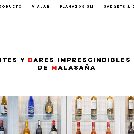
roducto
Viajar
Planazos GM
Gadgets & 
ntes y
b
ares imprescindibles 
de
M
alasaña