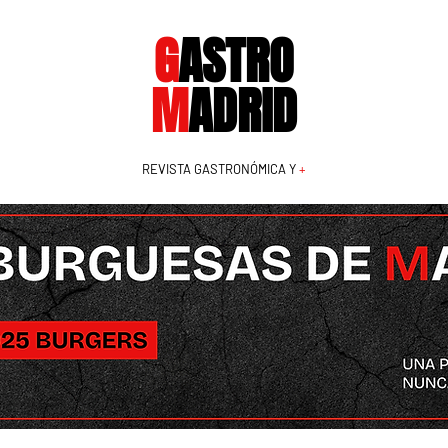
G
ASTRO
M
ADRID
REVISTA GASTRONÓMICA Y
+