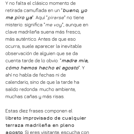
Y no falta el clásico momento de 
retirada camuflada en un "
bueno, yo 
me piro ya
". Aquí "
pirarse
" no tiene 
misterio: significa "
me voy
", aunque en 
clave madrileña suena más fresco, 
más auténtico. Antes de que eso 
ocurra, suele aparecer la inevitable 
observación de alguien que se da 
cuenta tarde de lo obvio: "
madre mía, 
cómo hemos hecho el agosto
". Y 
ahí no habla de fechas ni de 
calendario, sino de que la tarde ha 
salido redonda: mucho ambiente, 
muchas cañas y más risas.
Estas diez frases componen el 
libreto improvisado de cualquier 
terraza madrileña en pleno 
agosto
. Si eres visitante, escucha con 