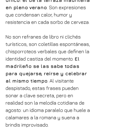
único: el de la terraza madrileña 
en pleno verano
. Son expresiones 
que condensan calor, humor y 
resistencia en cada sorbo de cerveza.
No son refranes de libro ni clichés 
turísticos; son coletillas espontáneas, 
chisporroteos verbales que definen la 
identidad castiza del momento. 
El 
madrileño se las sabe todas 
para quejarse, reírse y celebrar 
al mismo tiempo
. Al visitante 
despistado, estas frases pueden 
sonar a clave secreta, pero en 
realidad son la melodía cotidiana de 
agosto: un idioma paralelo que huele a 
calamares a la romana y suena a 
brindis improvisado.