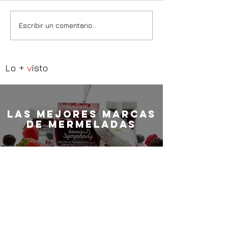
Escribir un comentario...
Lo +
v
isto
LaS MEJORES marcas
de mermeladas
Croquetas de jamón
ibérico