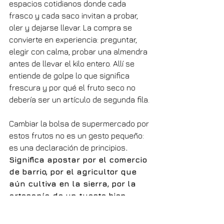
espacios cotidianos donde cada 
frasco y cada saco invitan a probar, 
oler y dejarse llevar. La compra se 
convierte en experiencia: preguntar, 
elegir con calma, probar una almendra 
antes de llevar el kilo entero. Allí se 
entiende de golpe lo que significa 
frescura y por qué el fruto seco no 
debería ser un artículo de segunda fila.
Cambiar la bolsa de supermercado por 
estos frutos no es un gesto pequeño: 
es una declaración de principios
. 
Significa apostar por el comercio 
de barrio, por el agricultor que 
aún cultiva en la sierra, por la 
artesanía de un tueste bien 
hecho
. Y significa, sobre todo, 
recuperar el placer. Ese crujido nítido, 