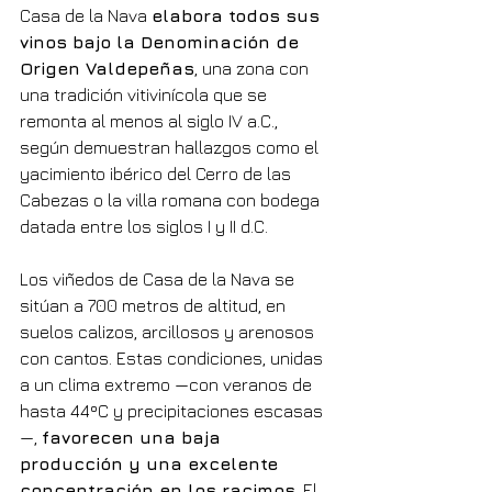
Casa de la Nava 
elabora todos sus 
vinos bajo la Denominación de 
Origen Valdepeñas
, una zona con 
una tradición vitivinícola que se 
remonta al menos al siglo IV a.C., 
según demuestran hallazgos como el 
yacimiento ibérico del Cerro de las 
Cabezas o la villa romana con bodega 
datada entre los siglos I y II d.C.
Los viñedos de Casa de la Nava se 
sitúan a 700 metros de altitud, en 
suelos calizos, arcillosos y arenosos 
con cantos. Estas condiciones, unidas 
a un clima extremo —con veranos de 
hasta 44ºC y precipitaciones escasas
—, 
favorecen una baja 
producción y una excelente 
concentración en los racimos
. El 